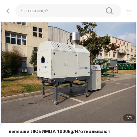
2
/
5
лепешки ЛЮБИМЦА 1000kg/H/откалывают