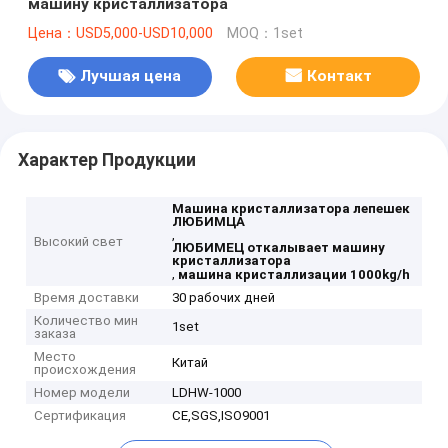
машину кристаллизатора
Цена：USD5,000-USD10,000
MOQ：1set
Лучшая цена
Контакт
Характер Продукции
Машина кристаллизатора лепешек
ЛЮБИМЦА
,
Высокий свет
ЛЮБИМЕЦ откалывает машину
кристаллизатора
,
машина кристаллизации 1000kg/h
Время доставки
30 рабочих дней
Количество мин
1set
заказа
Место
Китай
происхождения
Номер модели
LDHW-1000
Сертификация
CE,SGS,ISO9001