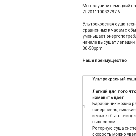
Мы получили немецкий па
ZL201110032787.6
Ультракрасная суша техн
сравненных к часам с об
уменьшает энергопотребл
начале высушат лепешки 
30-50ppm.
Наше преимущество
Ультракрасный суш
Легкий для того чт
изменить цвет
Барабанчик можно р
1
совершенно, никакие
и может быть очищен
пылесосом
Роторную суша систе
скорость можно уве