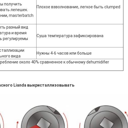
бы получить
Плохое взволнование, легкое быть clumped
вать лепешек.
нии, masterbatch
ять разный вид
атура и время
Суша температура зафиксирована
ь регулируемы
исталлизации
Нужны 4-6 часов или больше
ьного вида
ребление около 40% сравненное к обычному dehumidifier
асного Lianda выкристаллизовывать