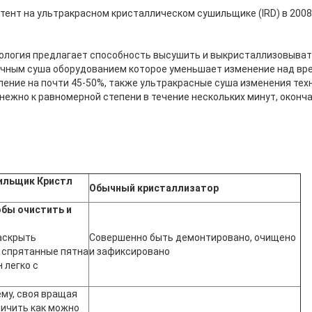
тент на ультракрасном кристаллическом сушильщике (IRD) в 2008,
ология предлагает способность высушить и выкристаллизовыват
ычным суша оборудованием которое уменьшает изменение над вр
ение на почти 45-50%, также ультракрасные суша изменения техн
нежно к равномерной степени в течение нескольких минут, оконча
ильщик Кристл
Обычный кристаллизатор
обы очистить и
аскрыть
Совершенно быть демонтировано, очищено
 спрятанные пятна
и зафиксировано
 легко с
му, своя вращая
личить как можно