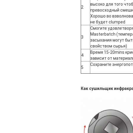
высоко для того что
2
превосходный смеши
Хорошо во взволнова
не будет clumped
Смогите удовлетвор
Masterbatch (темпер
3
засыхания могут быт
свойством сырья)
Время 15-20mins кр
4
зависит от материал
Сохраните энергопот
5
Как сушильщик инфракр