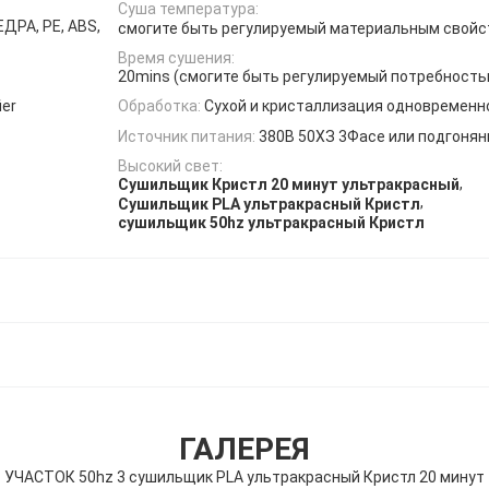
Суша температура:
ЕДРА, PE, ABS,
смогите быть регулируемый материальным свой
Время сушения:
20mins (смогите быть регулируемый потребность
ier
Обработка:
Сухой и кристаллизация одновременн
Источник питания:
380В 50ХЗ 3Фасе или подгоня
Высокий свет:
,
Сушильщик Кристл 20 минут ультракрасный
,
Сушильщик PLA ультракрасный Кристл
сушильщик 50hz ультракрасный Кристл
ГАЛЕРЕЯ
УЧАСТОК 50hz 3 сушильщик PLA ультракрасный Кристл 20 минут