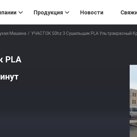
мпании
Продукция
Новости
Свяж
Сухая Машина
/
УЧАСТОК 50hz 3 Сушильщик PLA Ультракрасный Кр
к PLA
минут