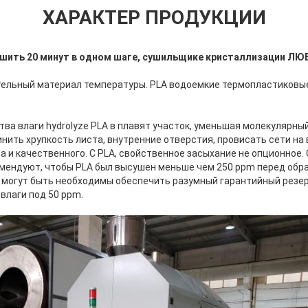
ХАРАКТЕР ПРОДУКЦИИ
ушить 20 минут в одном шаге, сушильщике кристаллизации ЛЮ
тельный материал температуры. PLA водоемкие термопластиковые
ва влаги hydrolyze PLA в плавят участок, уменьшая молекулярный
нить хрупкость листа, внутренние отверстия, провисать сети на 
а и качественного. С PLA, свойственное засыхание не опционное
мендуют, чтобы PLA был высушен меньше чем 250 ppm перед обра
 могут быть необходимы обеспечить разумный гарантийный резерв
влаги под 50 ppm.