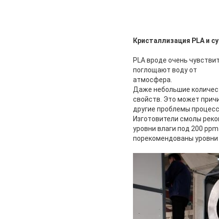
Кристаллизация PLA и с
PLA вроде очень чувстви
поглощают воду от
атмосфера.
Даже небольшие количест
свойств. Это может причи
другие проблемы процесс
Изготовители смолы реко
уровни влаги под 200 ppm
порекомендованы уровни 