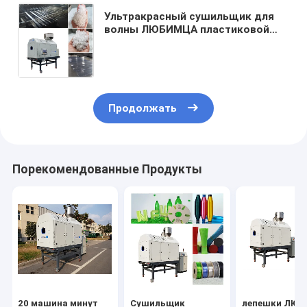
Ультракрасный сушильщик для
волны ЛЮБИМЦА пластиковой
гофрировал машину штранг-
прессования черепицы,
окончательную влагу 50ppm,
время сушения 20mins
Продолжать
Порекомендованные Продукты
20 машина минут
Сушильщик
лепешки ЛЮ