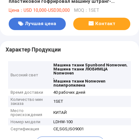
пластиковой гофрировал машину штранг-
прессования черепицы, окончательную влагу
Цена：USD 10,000-USD30,000
MOQ：1SET
50ppm, время сушения 20mins
Лучшая цена
Контакт
Характер Продукции
,
Машина ткани Spunbond Nonwoven
Машина ткани ЛЮБИМЦА
Nonwoven
Высокий свет
,
Машина ткани Nonwoven
полипропилена
Время доставки
40 рабочих дней
Количество мин
1SET
заказа
Место
КИТАЙ
происхождения
Номер модели
LDHW-100
Сертификация
CE,SGS,ISO9001