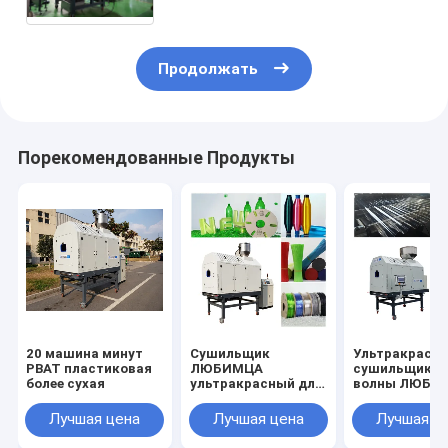
ЛЮБИМЦА делая машину
Продолжать
Порекомендованные Продукты
20 машина минут
Сушильщик
Ультракрасн
PBAT пластиковая
ЛЮБИМЦА
сушильщик д
более сухая
ультракрасный для
волны ЛЮБИ
пряжи
пластиковой
моноволокна
гофрировал 
Лучшая цена
Лучшая цена
Лучшая ц
любимца делая
штранг-
машину, 50ppm,
прессования