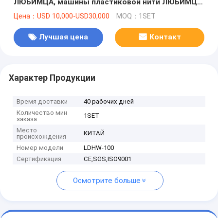
ЛЮБИМЦА, машины пластиковой нити ЛЮБИМЦА
прессуя, веника ЛЮБИМЦА делая машину
Цена：USD 10,000-USD30,000
MOQ：1SET
Лучшая цена
Контакт
Характер Продукции
Время доставки
40 рабочих дней
Количество мин
1SET
заказа
Место
КИТАЙ
происхождения
Номер модели
LDHW-100
Сертификация
CE,SGS,ISO9001
Осмотрите больше