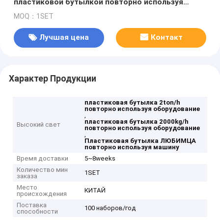
пластиковой бутылкой повторно используя
оборудование 2000kg/h
MOQ：1SET
Лучшая цена
Контакт
Характер Продукции
пластиковая бутылка 2ton/h
повторно используя оборудование
,
пластиковая бутылка 2000kg/h
Высокий свет
повторно используя оборудование
,
Пластиковая бутылка ЛЮБИМЦА
повторно используя машину
Время доставки
5~8weeks
Количество мин
1SET
заказа
Место
КИТАЙ
происхождения
Поставка
100 наборов/год
способности