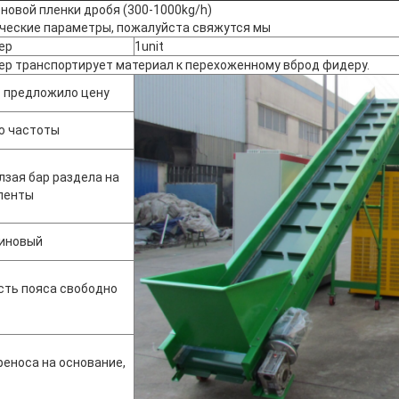
новой пленки дробя (300-1000kg/h)
ческие параметры, пожалуйста свяжутся мы
ер
1unit
р транспортирует материал к перехоженному вброд фидеру.
с предложило цену
ю частоты
лзая бар раздела на
 ленты
зиновый
сть пояса свободно
реноса на основание,