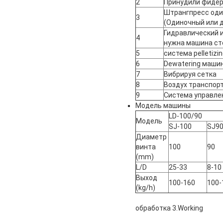
2
Принудили фиде
Штрангпресс оди
3
(Одиночный или 
Гидравлический и
4
нужна машина ст
5
система pelletizi
6
Dewatering маши
7
Вибрируя сетка
8
Воздух транспорт
9
Система управле
Модель машины
LD-100/90
Модель
SJ-100
SJ9
Диаметр
винта
100
90
(mm)
L/D
25-33
8-10
Выход
100-160
100-
(kg/h)
обработка 3.Working