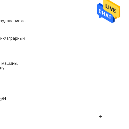
рудование за
ник/аграрный
ю машины,
ну
g/H