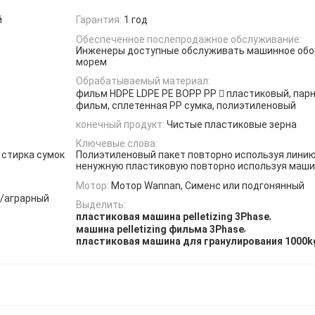
й
Гарантия:
1 год
Обеспеченное послепродажное обслуживание:
Инженеры доступные обслуживать машинное обо
морем
Обрабатываемый материал:
фильм HDPE LDPE PE BOPP PP  пластиковый, пар
фильм, сплетенная PP сумка, полиэтиленовый
конечный продукт:
Чистые пластиковые зерна
Ключевые слова:
 стирка сумок
Полиэтиленовый пакет повторно используя лини
ненужную пластиковую повторно используя маши
Мотор:
Мотор Wannan, Сименс или подгонянный
к/аграрный
Выделить:
,
пластиковая машина pelletizing 3Phase
,
машина pelletizing фильма 3Phase
пластиковая машина для гранулирования 1000k