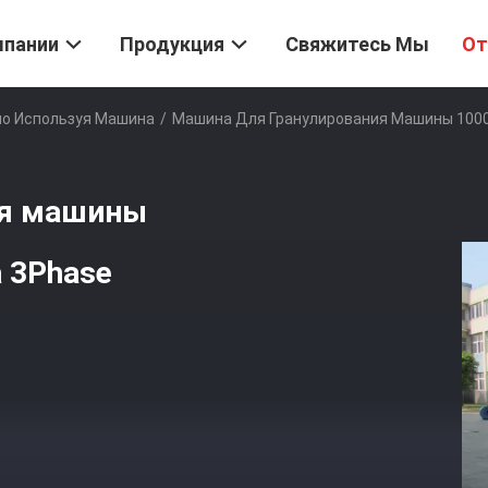
мпании
Продукция
Свяжитесь Мы
От
но Используя Машина
/
Машина Для Гранулирования Машины 1000k
ия машины
а 3Phase