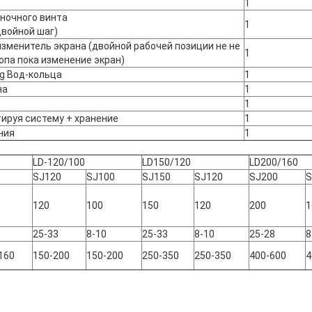
р
1
ночного винта
1
двойной шаг)
зменитель экрана (двойной рабочей позиции не не
1
опа пока изменение экран)
ng Вод-кольца
1
на
1
1
ируя систему + хранение
1
ния
1
LD-120/100
LD150/120
LD200/160
0
SJ120
SJ100
SJ150
SJ120
SJ200
S
120
100
150
120
200
1
25-33
8-10
25-33
8-10
25-28
8
160
150-200
150-200
250-350
250-350
400-600
4