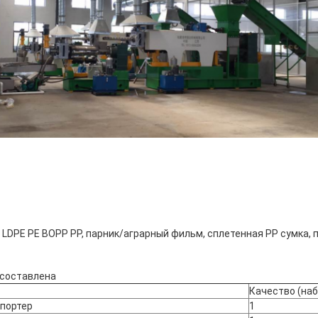
ОТПРАВИТЬ
LDPE PE BOPP PP, парник/аграрный фильм, сплетенная PP сумка, 
 составлена
Качество (наб
портер
1