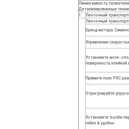
Линия емкость полиэтиле
Детализированные техни
1
Ленточный транспорт
Ленточный транспорте
Бренд мотора: Симен
Управление скорость
Установите анти--спо
поверхность клейкой
Примите пояс PVC ре
Отрегулируйте упруго
Установите truckle пе
гибко & удобно