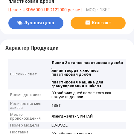
пластиковая дробя
Цена：USD56000-USD122000 per set
MOQ：1SET
Лучшая цена
Контакт
Характер Продукции
Линия 2 этапов пластиковая дробя
,
линия твердых хлопьев
Высокий свет
пластиковая дробя
,
пластиковая машина для
гранулирования 300kg/H
30 рабочих дней после того как
Время доставки
получить депозит
Количество мин
1SET
заказа
Место
Жангджзяганг, КИТАЙ
происхождения
Номер модели
LD-DSZL
Поставка
30 наборов в месяцы