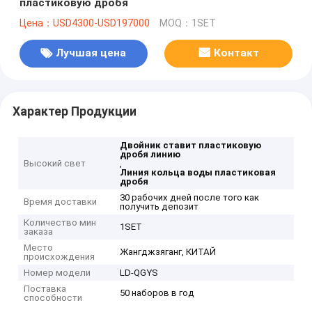
пластиковую дробя
Цена：USD4300-USD197000
MOQ：1SET
Лучшая цена
Контакт
Характер Продукции
Двойник ставит пластиковую
дробя линию
Высокий свет
,
Линия кольца воды пластиковая
дробя
30 рабочих дней после того как
Время доставки
получить депозит
Количество мин
1SET
заказа
Место
Жангджзяганг, КИТАЙ
происхождения
Номер модели
LD-QGYS
Поставка
50 наборов в год
способности