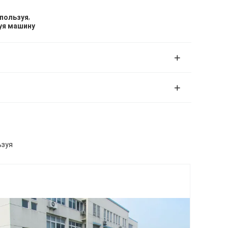
,
спользуя
уя машину
ьзуя