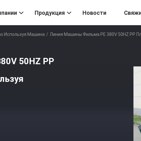
мпании
Продукция
Новости
Свяж
но Используя Машина
/
Линия Машины Фильма PE 380V 50HZ PP П
80V 50HZ PP
льзуя