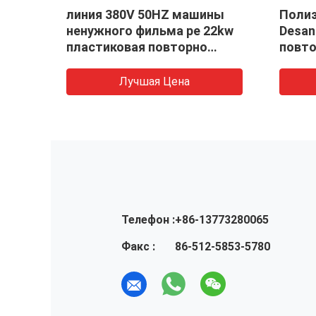
линия 380V 50HZ машины
Полиэ
имца
ненужного фильма pe 22kw
Desan
пластиковая повторно
повто
используя
Лучшая Цена
Телефон :
+86-13773280065
Факс :
86-512-5853-5780