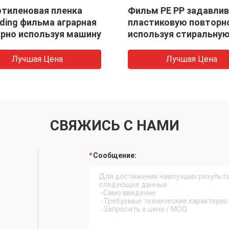
тиленовая пленка
Фильм PE PP задавли
ding фильма аграрная
пластиковую повторн
рно используя машину
используя стиральну
машину засыхания м
Лучшая Цена
Лучшая Цена
СВЯЖИСЬ С НАМИ
Сообщение: