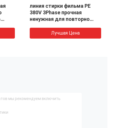
вая
линия стирки фильма PE
Сумк
о
380V 3Phase прочная
плас
ю
ненужная для повторно
испо
ашины
использовать
маш
полиэтиленовой пленки
Лучшая Цена