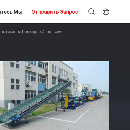
итесь Мы
Отправить Запрос
ластиковая Повторно Используя