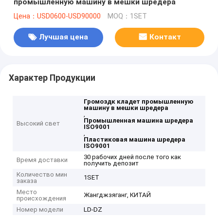
промышленную машину в мешки шредера
Цена：USD0600-USD90000
MOQ：1SET
Лучшая цена
Контакт
Характер Продукции
Громоздк кладет промышленную
машину в мешки шредера
,
Промышленная машина шредера
Высокий свет
ISO9001
,
Пластиковая машина шредера
ISO9001
30 рабочих дней после того как
Время доставки
получить депозит
Количество мин
1SET
заказа
Место
Жангджзяганг, КИТАЙ
происхождения
Номер модели
LD-DZ