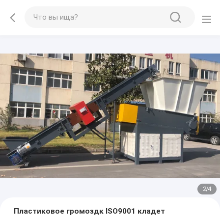
2
/
4
Пластиковое громоздк ISO9001 кладет