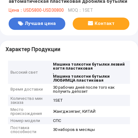
автоматическая пластиковая дробилка бутылки
Цена：USD5800-USD30800
MOQ：1SET
Лучшая цена
Контакт
Характер Продукции
Машина толкотни бутылки лезвий
когтя пластиковая
Высокий свет
,
Машина толкотни бутылки
ЛЮБИМЦА пластиковая
30 рабочих дней после того как
Время доставки
получить депозит
Количество мин
1SET
заказа
Место
Жангджзяганг, КИТАЙ
происхождения
Номер модели
СПС
Поставка
30 наборов в месяцы
способности