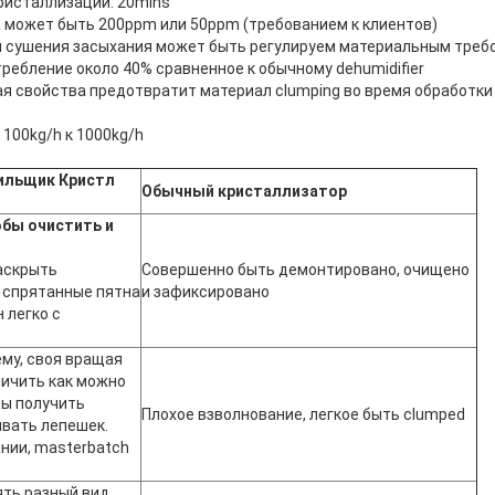
кристаллизации: 20mins
а может быть 200ppm или 50ppm (требованием к клиентов)
мя сушения засыхания может быть регулируем материальным тре
требление около 40% сравненное к обычному dehumidifier
ая свойства предотвратит материал clumping во время обработки
 100kg/h к 1000kg/h
ильщик Кристл
Обычный кристаллизатор
обы очистить и
аскрыть
Совершенно быть демонтировано, очищено
 спрятанные пятна
и зафиксировано
 легко с
му, своя вращая
личить как можно
бы получить
Плохое взволнование, легкое быть clumped
вать лепешек.
нии, masterbatch
ять разный вид