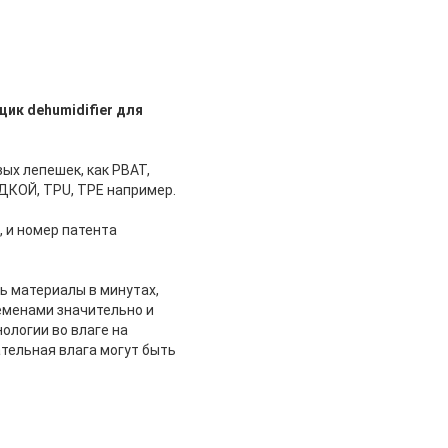
ик dehumidifier для
х лепешек, как PBAT,
АДКОЙ, TPU, TPE например.
 и номер патента
ь материалы в минутах,
еменами значительно и
ологии во влаге на
тельная влага могут быть