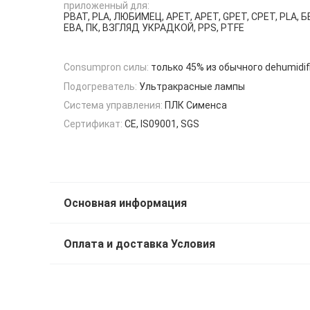
приложенный для:
PBAT, PLA, ЛЮБИМЕЦ, APET, APET, GPET, CPET, PLA, Б
ЕВА, ПК, ВЗГЛЯД УКРАДКОЙ, PPS, PTFE
Consumpron силы:
только 45% из обычного dehumidif
Подогреватель:
Ультракрасные лампы
Система управления:
ПЛК Сименса
Сертификат:
CE, IS09001, SGS
Основная информация
Оплата и доставка Условия