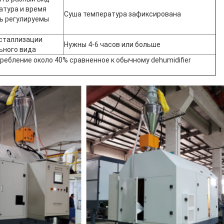
атура и время
Суша температура зафиксирована
ь регулируемы
исталлизации
Нужны 4-6 часов или больше
ьного вида
ребление около 40% сравненное к обычному dehumidifier