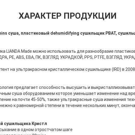
ХАРАКТЕР ПРОДУКЦИИ
ins суша, пластиковый dehumidifying сушильщик PBAT, сушильщ
а LIANDA Made можно использовать для разнообразие пластиковы
ЕДРА, PE, ABS, ЕВА, ПК, ВЗГЛЯД УКРАДКОЙ, PPS, PTFE, ВЗГЛЯД УКР
тент на ультракрасном кристаллическом сушильщике (IRD) в 2008,
ология предлагает способность высушить и выкристаллизовыват
ычным суша оборудованием которое уменьшает изменение над вр
ение на почти 45-50%, также ультракрасные суша изменения техн
нежно к равномерной степени в течение нескольких минут, оконча
ый сушильщика Кристл
асыхание в одном отростчатом шаге