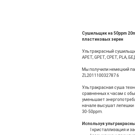
Сушильщик на 50ppm 20m
пластиковых зерен
Ультракрасный сушильщик
APET, GPET, CPET, PLA, Б
Мы получили немецкий па
ZL201110032787.6
Ультракрасная суша техн
сравненных к часам с об
уменьшает энергопотребл
начале высушат лепешки 
30-50ppm.
Используя ультракрасн
l кристаллизация и з