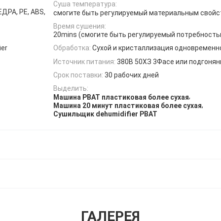
Суша температура:
ЕДРА, PE, ABS,
смогите быть регулируемый материальным свой
Время сушения:
20mins (смогите быть регулируемый потребность
ier
Обработка:
Сухой и кристаллизация одновременн
Источник питания:
380В 50ХЗ 3Фасе или подгоня
Срок поставки:
30 рабочих дней
Выделить:
,
Машина PBAT пластиковая более сухая
,
Машина 20 минут пластиковая более сухая
Сушильщик dehumidifier PBAT
ГАЛЕРЕЯ