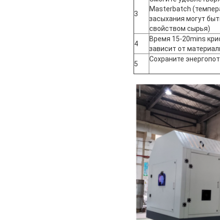
Masterbatch (темпер
3
засыхания могут быт
свойством сырья)
Время 15-20mins кр
4
зависит от материал
Сохраните энергопот
5