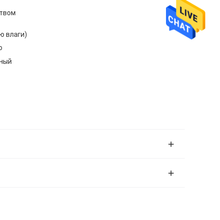
ством
ю влаги)
о
нный