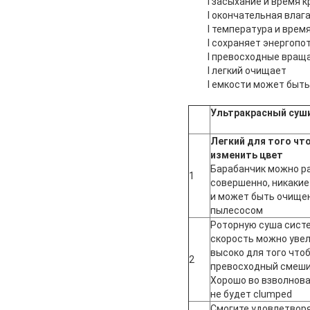
l засыхание и время 
l окончательная влаг
l температура и вре
l сохраняет энергопо
l превосходные вращ
l легкий очищает
l емкости может быть
Ультракрасный суш
Легкий для того чт
изменить цвет
Барабанчик можно р
1
совершенно, никакие
и может быть очищен
пылесосом
Роторную суша систе
скорость можно уве
высоко для того что
2
превосходный смеши
Хорошо во взволнова
не будет clumped
Смогите удовлетвор