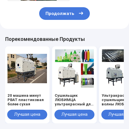
Продолжать
Порекомендованные Продукты
20 машина минут
Сушильщик
Ультракрасн
PBAT пластиковая
ЛЮБИМЦА
сушильщик д
более сухая
ультракрасный для
волны ЛЮБИ
пряжи
пластиковой
моноволокна
гофрировал 
Лучшая цена
Лучшая цена
Лучшая ц
любимца делая
штранг-
машину, 50ppm,
прессования
20mins засыхание,
черепицы,