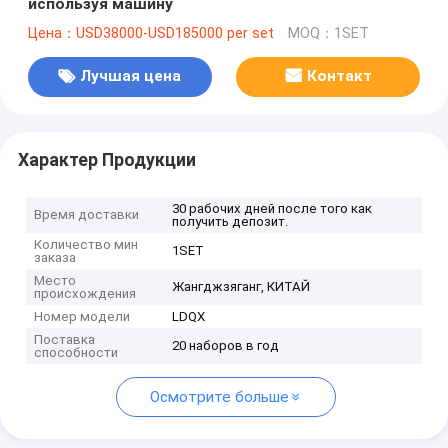
используя машину
Цена：USD38000-USD185000 per set
MOQ：1SET
Лучшая цена
Контакт
Характер Продукции
30 рабочих дней после того как
Время доставки
получить депозит.
Количество мин
1SET
заказа
Место
Жангджзяганг, КИТАЙ
происхождения
Номер модели
LDQX
Поставка
20 наборов в год
способности
Осмотрите больше