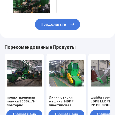
машину
Продолжать
Порекомендованные Продукты
полиэтиленовая
Линия стирки
шайба трени
пленка 3000kg/Hr
машины HDPP
LDPE LLDPE H
повторно
пластиковая
PP PE ЛЮБИ
используя машину
повторно
2000kg/H
используя
пластиковая
Лучшая цена
Лучшая цена
Лучшая ц