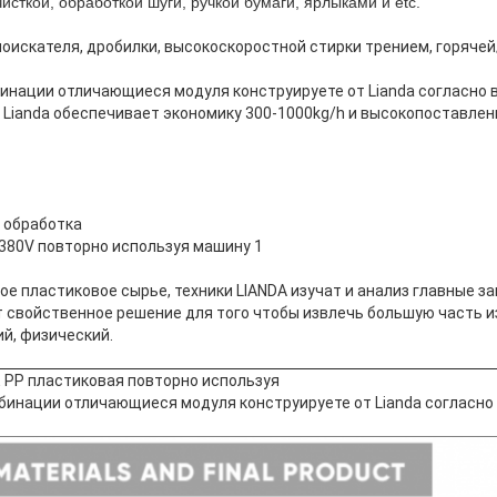
исткой, обработкой шуги, ручкой бумаги, ярлыками и etc.
оискателя, дробилки, высокоскоростной стирки трением, горяче
инации отличающиеся модуля конструируете от Lianda согласно 
, Lianda обеспечивает экономику 300-1000kg/h и высокопоставл
 обработка
ое пластиковое сырье, техники LIANDA изучат и анализ главные 
т свойственное решение для того чтобы извлечь большую часть и
й, физический.
 PP пластиковая повторно используя
бинации отличающиеся модуля конструируете от Lianda согласно