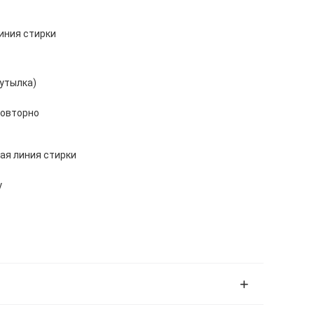
иния стирки
бутылка)
повторно
ая линия стирки
у