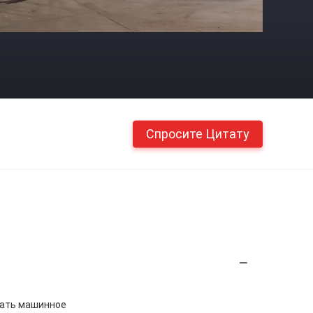
Спросите Цитату
вать машинное