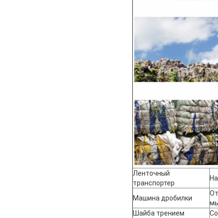
Ленточный
На
транспортер
От
Машина дробилки
мы
Шайба трением
Со