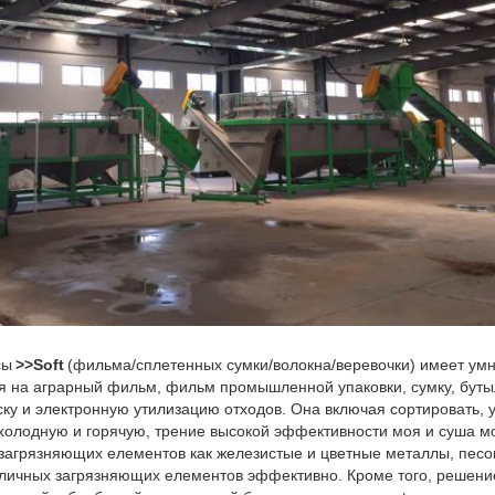
сы
>>Soft
(фильма/сплетенных сумки/волокна/веревочки) имеет умн
я на аграрный фильм, фильм промышленной упаковки, сумку, буты
ску и электронную утилизацию отходов. Она включая сортировать, 
 холодную и горячую, трение высокой эффективности моя и суша мо
 загрязняющих елементов как железистые и цветные металлы, песок,
зличных загрязняющих елементов эффективно. Кроме того, решени