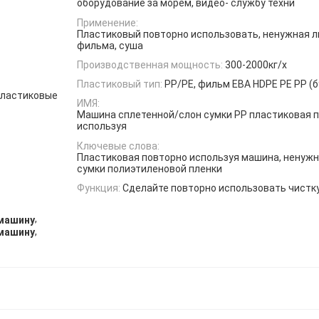
оборудование за морем, видео- службу техни
Применение:
Пластиковый повторно использовать, ненужная л
фильма, суша
Производственная мощность:
300-2000кг/х
Пластиковый тип:
PP/PE, фильм ЕВА HDPE PE PP (
пластиковые
ИМЯ:
Машина сплетенной/слон сумки PP пластиковая 
используя
Ключевые слова:
Пластиковая повторно используя машина, ненужн
сумки полиэтиленовой пленки
Функция:
Сделайте повторно использовать чистк
,
 машину
,
 машину