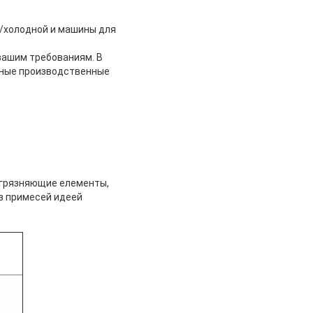
й/холодной и машины для
вашим требованиям. В
енные производственные
загрязняющие елементы,
з примесей идеей